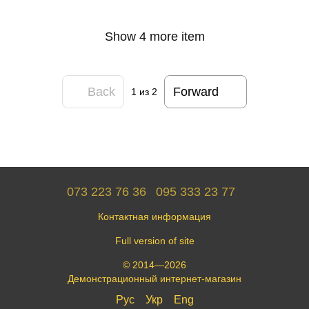
Show 4 more item
Back
Forward
1
из 2
073 223 76 36
095 333 23 77
Контактная информация
Full version of site
© 2014—2026
Демонстрационный интернет-магазин
Рус
Укр
Eng