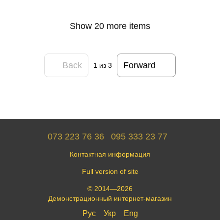
Show 20 more items
Back
Forward
1
из 3
073 223 76 36
095 333 23 77
Контактная информация
Full version of site
© 2014—2026
Демонстрационный интернет-магазин
Рус
Укр
Eng