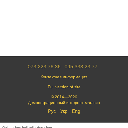
073 223 76 36
095 333 23 77
Контактная информация
Full version of site
© 2014—2026
Демонстрационный интернет-магазин
Рус
Укр
Eng
Online store built with Horoshop