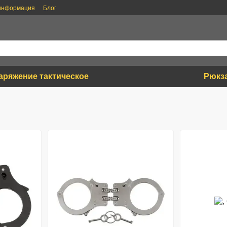
 информация
Блог
аряжение тактическое
Рюкз