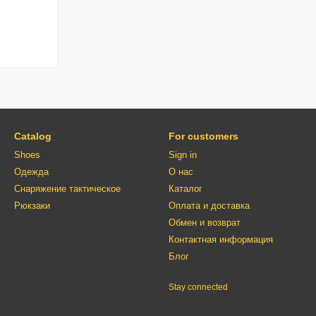
Catalog
For customers
Shoes
Sign in
Одежда
О нас
Снаряжение тактическое
Каталог
Рюкзаки
Оплата и доставка
Обмен и возврат
Контактная информация
Блог
Stay connected