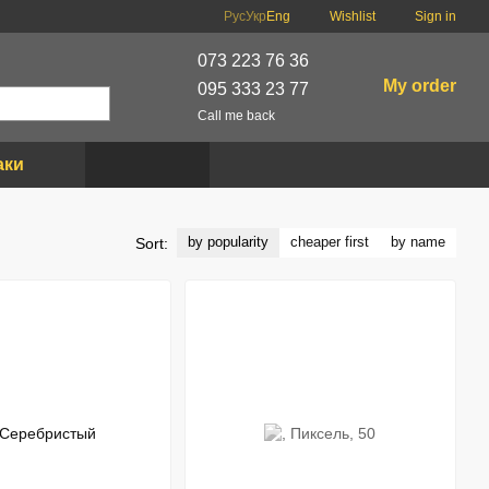
Рус
Укр
Eng
Wishlist
Sign in
073 223 76 36
My order
095 333 23 77
Call me back
аки
by popularity
cheaper first
by name
Sort: