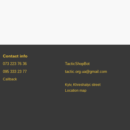
Contact info
073 223 76 36
TacticShopBot
095 333 23 77
tactic.org.ua@gmail.com
Callback
Kyiv, Khreshatyc street
Location map