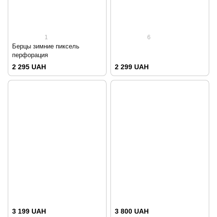
1
6
Берцы зимние пиксель
перфорация
2 295 UAH
2 299 UAH
3 199 UAH
3 800 UAH