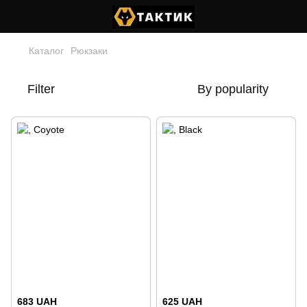
Каталог
Рюкзаки
Filter
By popularity
683 UAH
625 UAH