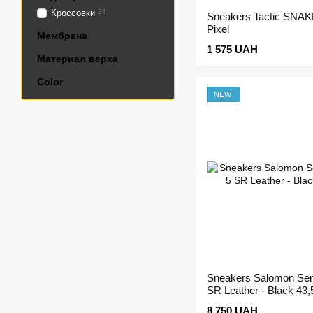
Кроссовки
24
Sneakers Tactic SNAK
Pixel
Мембрана
1 575 UAH
Материал верха
Color
NEW
Sneakers Salomon Sen
SR Leather - Black 43,
8 750 UAH