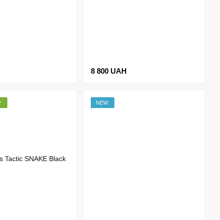
8 800 UAH
R
NEW