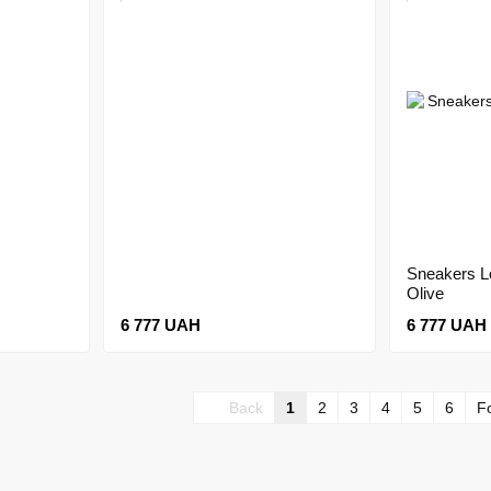
Sneakers
Olive
6 777 UAH
6 777 UAH
Back
1
2
3
4
5
6
F