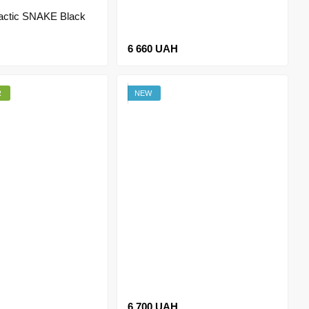
actic SNAKE Black
6 660 UAH
R
NEW
6 700 UAH