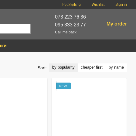
Рус
Укр
Eng
Wishlist
Sign in
073 223 76 36
My order
095 333 23 77
Call me back
аки
by popularity
cheaper first
by name
Sort:
NEW