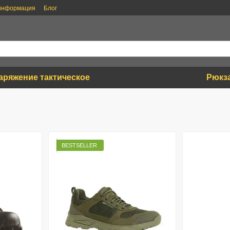
 информация
Блог
аряжение тактическое
Рюкз
BESTSELLER