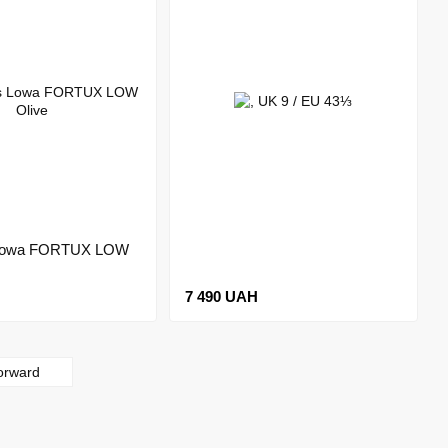
 Lowa FORTUX LOW
7 490 UAH
orward