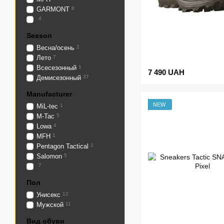
GARMONT
8
4
Season
Весна/осень
2
Лето
7
Всесезонный
1
7 490 UAH
Демисезонный
37
Manufacturer
NEW
MiL-tec
1
M-Tac
5
Lowa
4
MFH
1
Pentagon Tactical
2
Salomon
5
7
Пол
Унисекс
12
Мужской
11
Вид обуви