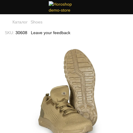
Каталог
Shoes
SKU:
30608
Leave your feedback