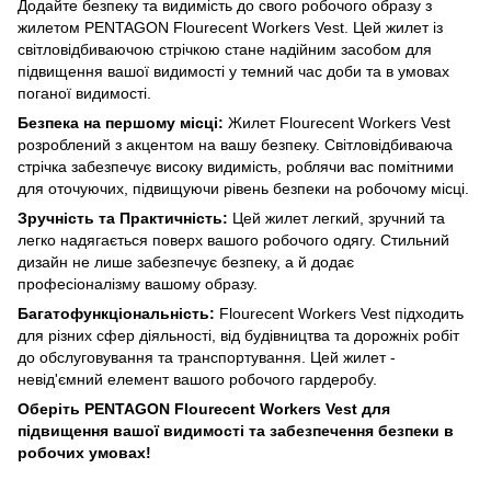
Додайте безпеку та видимість до свого робочого образу з
жилетом PENTAGON Flourecent Workers Vest. Цей жилет із
світловідбиваючою стрічкою стане надійним засобом для
підвищення вашої видимості у темний час доби та в умовах
поганої видимості.
Безпека на першому місці:
Жилет Flourecent Workers Vest
розроблений з акцентом на вашу безпеку. Світловідбиваюча
стрічка забезпечує високу видимість, роблячи вас помітними
для оточуючих, підвищуючи рівень безпеки на робочому місці.
Зручність та Практичність:
Цей жилет легкий, зручний та
легко надягається поверх вашого робочого одягу. Стильний
дизайн не лише забезпечує безпеку, а й додає
професіоналізму вашому образу.
Багатофункціональність:
Flourecent Workers Vest підходить
для різних сфер діяльності, від будівництва та дорожніх робіт
до обслуговування та транспортування. Цей жилет -
невід'ємний елемент вашого робочого гардеробу.
Оберіть PENTAGON Flourecent Workers Vest для
підвищення вашої видимості та забезпечення безпеки в
робочих умовах!