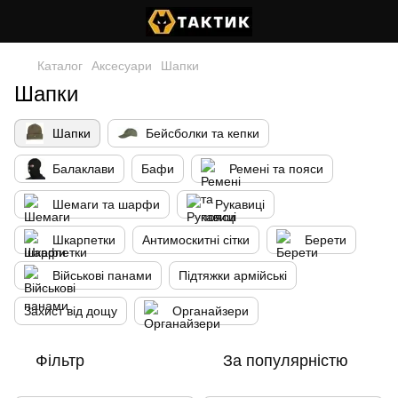
Каталог
Аксесуари
Шапки
Шапки
Шапки
Бейсболки та кепки
Балаклави
Бафи
Ремені та пояси
Шемаги та шарфи
Рукавиці
Шкарпетки
Антимоскитні сітки
Берети
Військові панами
Підтяжки армійські
Захист від дощу
Органайзери
Фільтр
За популярністю