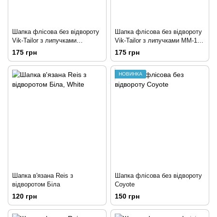
Шапка флісова без відвороту
Шапка флісова без відвороту
Vik-Tailor з липучками
Vik-Tailor з липучками ММ-14
Мультикам
(піксель ЗСУ)
175 грн
175 грн
НОВИНКА
Шапка в'язана Reis з
Шапка флісова без відвороту
відворотом Біла
Coyote
120 грн
150 грн