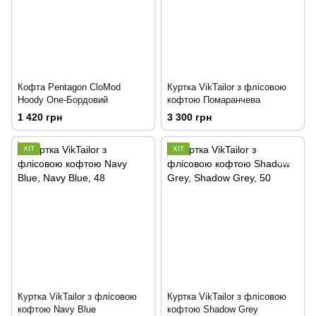
Кофта Pentagon CloMod
Куртка VikTailor з флісовою
Hoody One-Бордовий
кофтою Помаранчева
1 420 грн
3 300 грн
ХІТ
ХІТ
Куртка VikTailor з флісовою
Куртка VikTailor з флісовою
кофтою Navy Blue
кофтою Shadow Grey