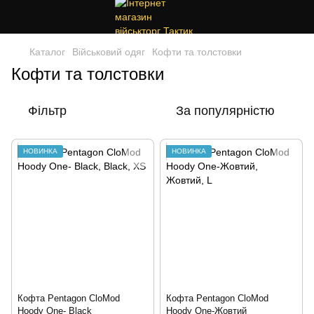
Каталог
Військовий одяг
Кофти та толстовки
Кофти та толстовки
Фільтр
За популярністю
НОВИНКА
НОВИНКА
Кофта Pentagon CloMod
Кофта Pentagon CloMod
Hoody One- Black
Hoody One-Жовтий