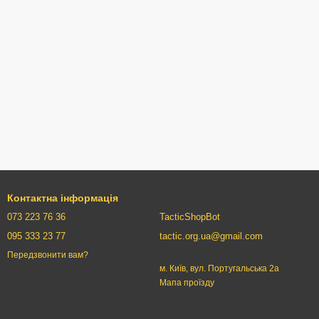
Контактна інформація
073 223 76 36
TacticShopBot
095 333 23 77
tactic.org.ua@gmail.com
Передзвонити вам?
м. Київ, вул. Португальська 2а
Мапа проїзду