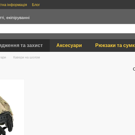
ктна інформація
Блог
тті, екіпіруванні
ядження та захист
Аксесуари
Рюкзаки та сум
уари
Кавери на шолом