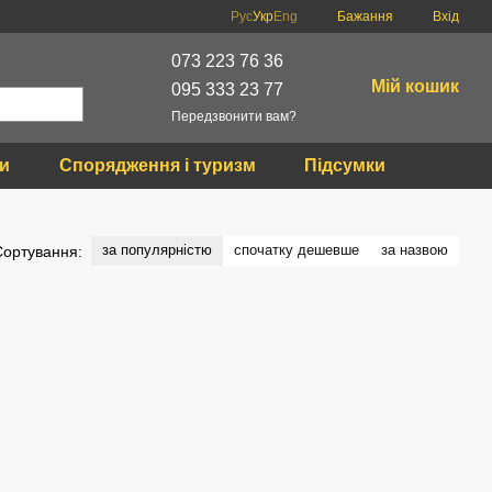
Рус
Укр
Eng
Бажання
Вхід
073 223 76 36
Мій кошик
095 333 23 77
Передзвонити вам?
ки
Спорядження і туризм
Підсумки
за популярністю
спочатку дешевше
за назвою
Сортування: