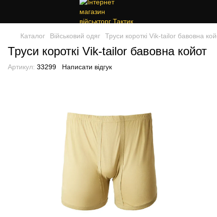
Каталог
Військовий одяг
Труси короткі Vik-tailor бавовна ко
Труси короткі Vik-tailor бавовна койот
Артикул:
33299
Написати відгук