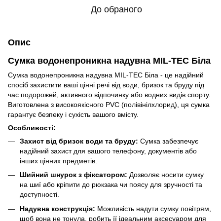
До обраного
Опис
Сумка водонепроникна надувна MIL-TEC Біла
Сумка водонепроникна надувна MIL-TEC Біла - це надійний
спосіб захистити ваші цінні речі від води, бризок та бруду під
час подорожей, активного відпочинку або водних видів спорту.
Виготовлена з високоякісного PVC (полівінілхлорид), ця сумка
гарантує безпеку і сухість вашого вмісту.
Особливості:
Захист від бризок води та бруду:
Сумка забезпечує
надійний захист для вашого телефону, документів або
інших цінних предметів.
Шийний шнурок з фіксатором:
Дозволяє носити сумку
на шиї або кріпити до рюкзака чи поясу для зручності та
доступності.
Надувна конструкція:
Можливість надути сумку повітрям,
щоб вона не тонула, робить її ідеальним аксесуаром для