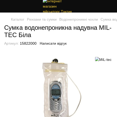
Каталог
Рюкзаки та сумки
Водонепроникні чохли
Сумка во
Сумка водонепроникна надувна MIL-
TEC Біла
Артикул:
15822000
Написати відгук