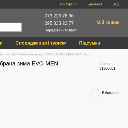
Рус
Укр
Eng
Бажання
Вхід
073 223 76 36
Мій кошик
095 333 23 77
Передзвонити вам?
ки
Спорядження і туризм
Підсумки
вботинки 6,5" Мембрана зима EVO MEN 919.01.FURY.GT 36 р
мбрана зима EVO MEN
Артикул
91900301
В бажання