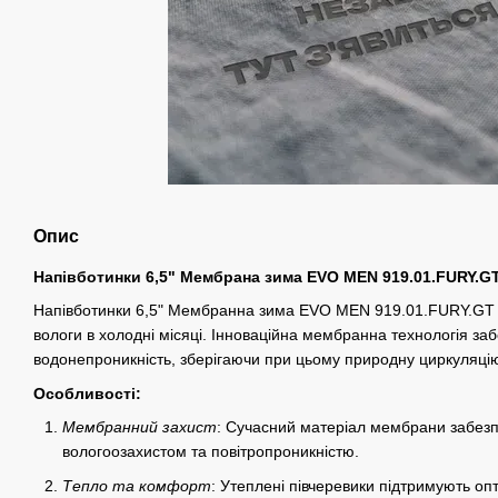
Опис
Напівботинки 6,5" Мембрана зима EVO MEN 919.01.FURY.G
Напівботинки 6,5" Мембранна зима EVO MEN 919.01.FURY.GT – 
вологи в холодні місяці. Інноваційна мембранна технологія за
водонепроникність, зберігаючи при цьому природну циркуляцію
Особливості:
Мембранний захист
: Сучасний матеріал мембрани забезп
вологоозахистом та повітропроникністю.
Тепло та комфорт
: Утеплені півчеревики підтримують о