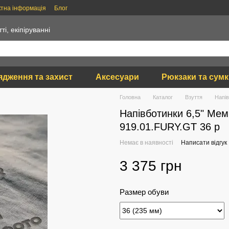
ктна інформація
Блог
тті, екіпіруванні
ядження та захист
Аксесуари
Рюкзаки та сум
Головна
Каталог
Взуття
Напі
Напівботинки 6,5" Ме
919.01.FURY.GT 36 р
Немає в наявності
Написати відгук
3 375 грн
Размер обуви