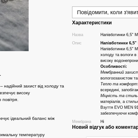
Повідомити, коли з'яви
Характеристики
Назва
Напівботинки 6,5"
Опис
Напівботинки 6,5
Напівботинки 6,5" 
холоду та вологи в 
високу водонепрони
Особливості:
Мембранний захис
T
вологоозахистом та
Тепло та комфорт
надійний захист від холоду та
всередині, запобіга
безпечує високу
Міцність та стиль
 повітря.
матеріалів, а стил
Взуття EVO MEN 919
забезпечуючи комфо
ечує ідеальний баланс між
Мембрана
Ні
Новий відгук або комента
птимальну температуру