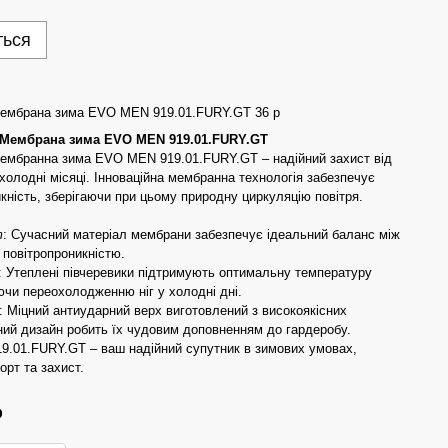
ться
 Мембрана зима EVO MEN 919.01.FURY.GT 36 р
" Мембрана зима EVO MEN 919.01.FURY.GT
Мембранна зима EVO MEN 919.01.FURY.GT – надійний захист від
холодні місяці. Інноваційна мембранна технологія забезпечує
кність, зберігаючи при цьому природну циркуляцію повітря.
т
: Сучасний матеріал мембрани забезпечує ідеальний баланс між
 повітропроникністю.
: Утеплені півчеревики підтримують оптимальну температуру
ючи переохолодженню ніг у холодні дні.
: Міцний антиударний верх виготовлений з високоякісних
ьний дизайн робить їх чудовим доповненням до гардеробу.
.01.FURY.GT – ваш надійний супутник в зимових умовах,
рт та захист.
р