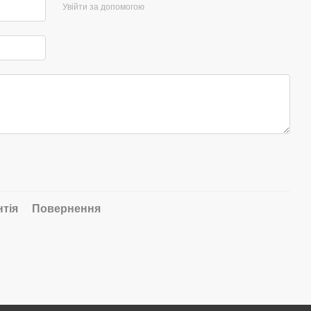
Увійти за допомогою
нтія
Повернення