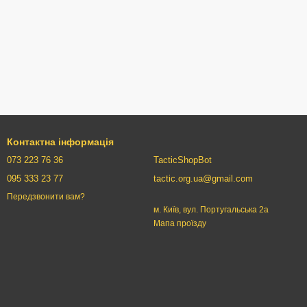
Контактна інформація
073 223 76 36
TacticShopBot
095 333 23 77
tactic.org.ua@gmail.com
Передзвонити вам?
м. Київ, вул. Португальська 2а
Мапа проїзду