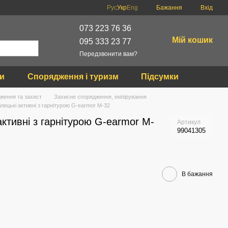
Рус
Укр
Eng
Бажання
Вхід
073 223 76 36
Мій кошик
095 333 23 77
Передзвонити вам?
ки
Спорядження і туризм
Підсумки
ження та захист
Захисне спорядження, екіпірування
лецькі активні з гарнітурою G-earmor M-32
активні з гарнітурою G-earmor M-
Артикул
99041305
В бажання