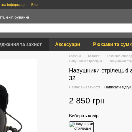
ктна інформація
Блог
тті, екіпіруванні
ядження та захист
Аксесуари
Рюкзаки та сум
Головна
Каталог
Тактичне споряд
Навушники стрілецькі
Навушники стрі
Навушники стрілецькі 
32
Немає в наявності
Написати відгук
2 850 грн
Виберіть колір