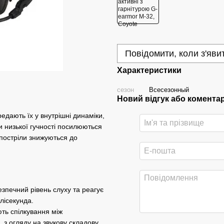
Повідомити, коли з'яви
Характеристики
сезон
Всесезонный
Новий відгук або комента
дають їх у внутрішні динаміки,
 низької гучності посилюються
 постріли знижуються до
езпечний рівень слуху та реагує
лісекунда.
ть спілкування між
 з огляду на звукову складову.