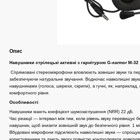
Опис
Навушники стрілецькі активні з гарнітурою G-earmor M-32
Спрямовані стереомікрофони вловлюють зовнішні звуки та пере
забезпечуючи натуральне звучання. Водночас навколишні звуки
навушниками (голоса, шерехи, скрипи), а гучні, як, наприклад,
комфортного рівня.
Особливості
:
Навушники мають коефіцієнт шумозаглушення (NRR) 22 дБ.
Час реакції — інтервал між тим, коли рівень звуку перевищує б
навушник, щоб знизити зовнішній звук до безпечного рівня: 1 мі
Вбудовані мікрофони підсилюють навколишні звуки — спрощую
користувачами та дають змогу повністю контролювати довкілля,