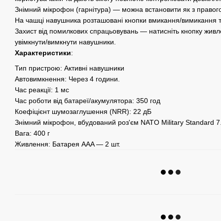
Знімний мікрофон (гарнітура) — можна встановити як з правого, 
На чашці навушника розташовані кнопки вмикання/вимикання та
Захист від помилкових спрацьовувань — натисніть кнопку жив
увімкнути/вимкнути навушники.
Характеристики
:
Тип пристрою: Активні навушники
Автовимкнення: Через 4 години.
Час реакції: 1 мс
Час роботи від батареї/акумулятора: 350 год
Коефіцієнт шумозаглушення (NRR): 22 дБ
Знімний мікрофон, вбудований роз'єм NATO Military Standard 7
Вага: 400 г
Живлення: Батарея AAA — 2 шт.