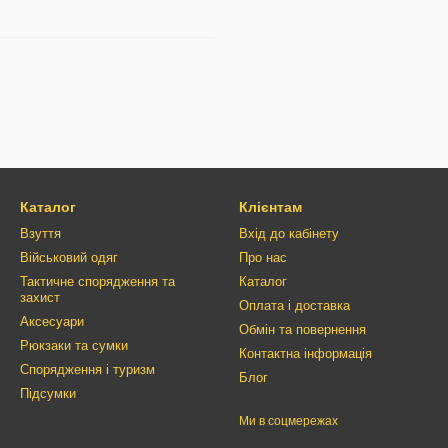
Каталог
Клієнтам
Взуття
Вхід до кабінету
Військовий одяг
Про нас
Тактичне спорядження та
Каталог
захист
Оплата і доставка
Аксесуари
Обмін та повернення
Рюкзаки та сумки
Контактна інформація
Спорядження і туризм
Блог
Підсумки
Ми в соцмережах