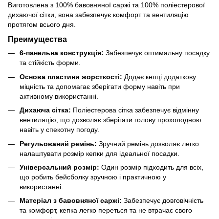
Виготовлена з 100% бавовняної саржі та 100% поліестерової
дихаючої сітки, вона забезпечує комфорт та вентиляцію
протягом всього дня.
Преимущества
6-панельна конструкція:
Забезпечує оптимальну посадку
та стійкість форми.
Основа пластини жорсткості:
Додає кепці додаткову
міцність та допомагає зберігати форму навіть при
активному використанні.
Дихаюча сітка:
Поліестерова сітка забезпечує відмінну
вентиляцію, що дозволяє зберігати голову прохолодною
навіть у спекотну погоду.
Регульований ремінь:
Зручний ремінь дозволяє легко
налаштувати розмір кепки для ідеальної посадки.
Універсальний розмір:
Один розмір підходить для всіх,
що робить бейсболку зручною і практичною у
використанні.
Матеріал з бавовняної саржі:
Забезпечує довговічність
та комфорт, кепка легко переться та не втрачає свого