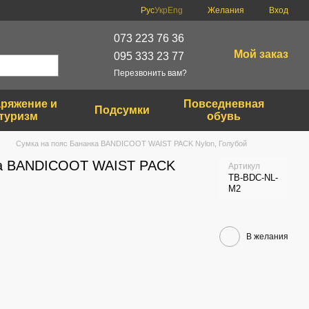
Рус
Укр
Eng
Желания
Вход
073 223 76 36
Мой заказ
095 333 23 77
Перезвонить вам?
ряжение и
Повседневная
Подсумки
туризм
обувь
Сумка на пояс Бананка BANDICOOT WAIST PACK Nylon, Голубой
ка BANDICOOT WAIST PACK
Артикул
TB-BDC-NL-
M2
В желания