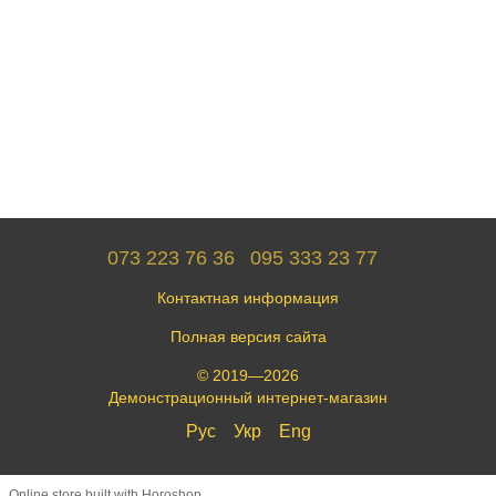
073 223 76 36
095 333 23 77
Контактная информация
Полная версия сайта
© 2019—2026
Демонстрационный интернет-магазин
Рус
Укр
Eng
Online store built with Horoshop