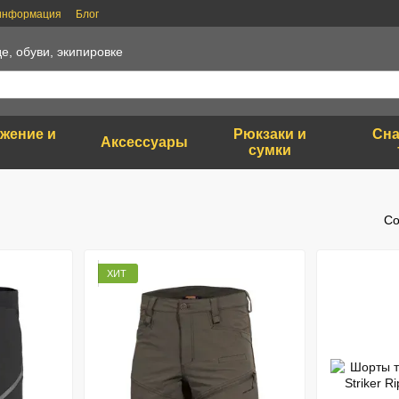
 информация
Блог
е, обуви, экипировке
яжение и
Рюкзаки и
Сна
Аксессуары
сумки
Со
ХИТ