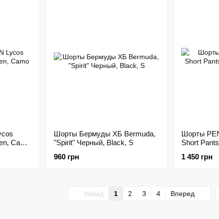
ycos
Шорты Бермуды ХБ Bermuda,
Шорты PE
een, Camo
"Spirit" Черный, Black, S
Short Pants
40
960 грн
1 450 грн
Назад
1
2
3
4
Вперед