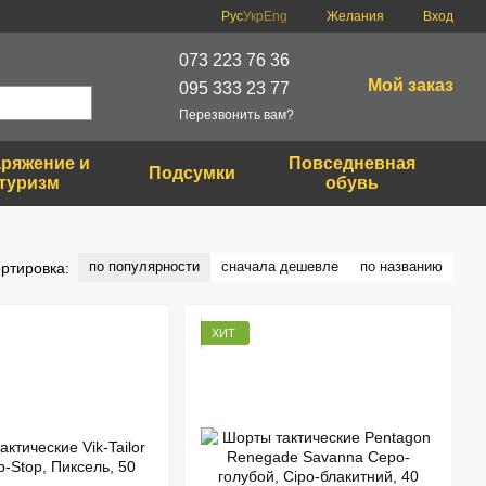
Рус
Укр
Eng
Желания
Вход
073 223 76 36
Мой заказ
095 333 23 77
Перезвонить вам?
ряжение и
Повседневная
Подсумки
туризм
обувь
по популярности
сначала дешевле
по названию
ртировка:
ХИТ