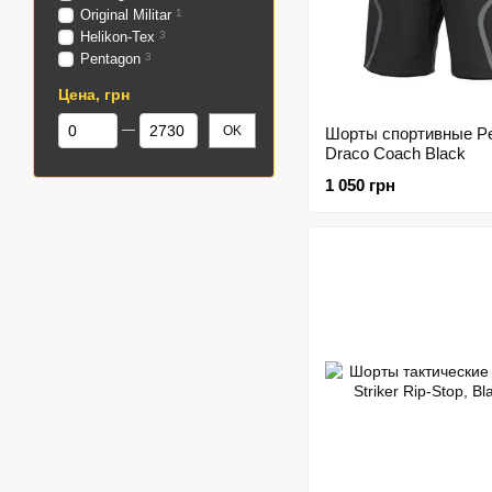
Original Militar
1
Helikon-Tex
3
Pentagon
3
Цена, грн
От Цена, грн
До Цена, грн
OK
Шорты спортивные Pe
Draco Coach Black
1 050 грн