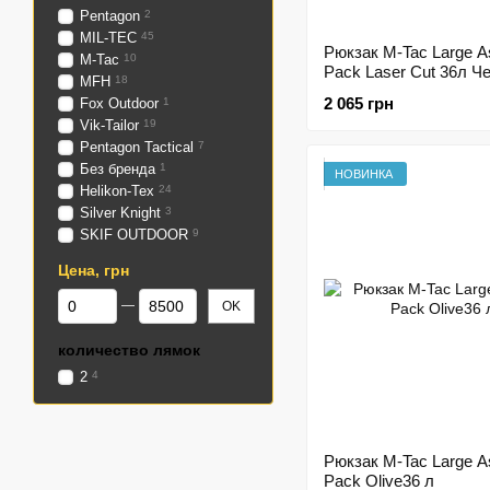
Pentagon
2
MIL-TEC
45
Рюкзак M-Tac Large A
M-Tac
10
Pack Laser Cut 36л Ч
MFH
18
2 065 грн
Fox Outdoor
1
Vik-Tailor
19
Pentagon Tactical
7
Без бренда
1
НОВИНКА
Helikon-Tex
24
Silver Knight
3
SKIF OUTDOOR
9
Цена, грн
От Цена, грн
До Цена, грн
OK
количество лямок
2
4
Рюкзак M-Tac Large A
Pack Olive36 л