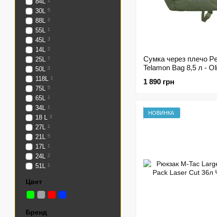
84L
1
30L
5
88L
2
55L
1
45L
3
14L
2
Сумка через плечо P
25L
7
Telamon Bag 8,5 л - Ol
50L
3
118L
1
1 890 грн
75L
5
65L
1
34L
1
НОВИНКА
18 L
3
27L
1
21L
5
17L
1
24L
2
51L
1
Цвет
Бренд