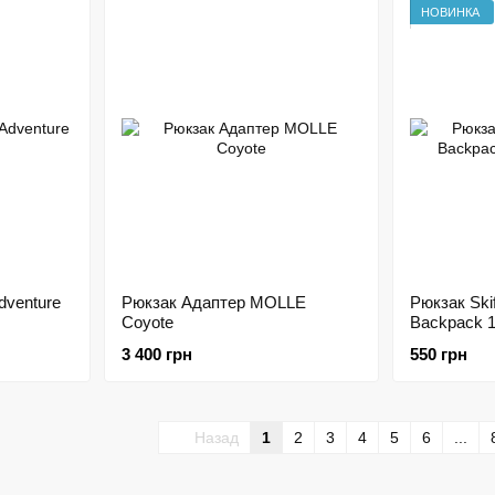
НОВИНКА
dventure
Рюкзак Адаптер MOLLE
Рюкзак Skif
Coyote
Backpack 
3 400 грн
550 грн
Назад
1
2
3
4
5
6
...