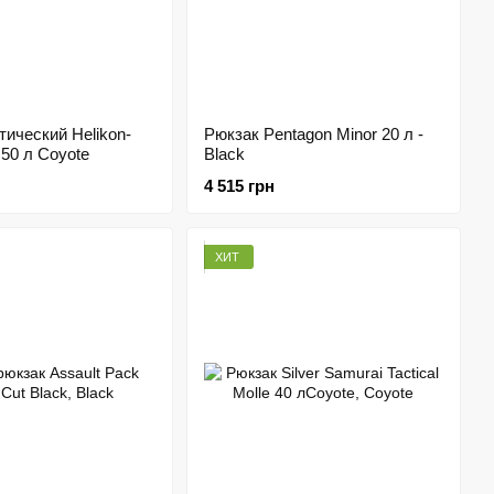
тический Helikon-
Рюкзак Pentagon Minor 20 л -
 50 л Coyote
Black
4 515 грн
ХИТ