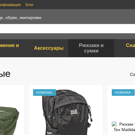
 информация
Блог
е, обуви, экипировке
яжение и
Рюкзаки и
Сна
Аксессуары
сумки
ные
Со
НОВИНКА
НОВИНКА