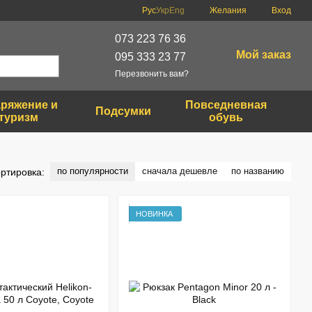
Рус
Укр
Eng
Желания
Вход
073 223 76 36
Мой заказ
095 333 23 77
Перезвонить вам?
ряжение и
Повседневная
Подсумки
туризм
обувь
по популярности
сначала дешевле
по названию
ртировка:
НОВИНКА