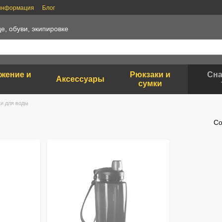
 информация
Блог
е, обуви, экипировке
яжение и
Рюкзаки и
Сна
Аксессуары
сумки
и для воды
Со