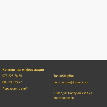
Контактная информация
073 223 76 36
TacticShopBot
095 333 23 77
tactic.org.ua@gmail.com
Перезвонить вам?
г. Киев, ул. Португальская 2а
Карта проезда