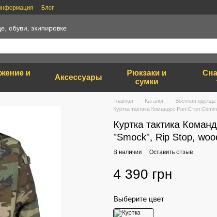
 информация
Блог
е, обуви, экипировке
яжение и
Рюкзаки и
Сна
Аксессуары
сумки
Главная
Каталог
Военная одежда
Куртка тактика Командос Рип-Стоп Comma
Куртка тактика Коман
"Smock", Rip Stop, woo
В наличии
Оставить отзыв
4 390 грн
Выберите цвет