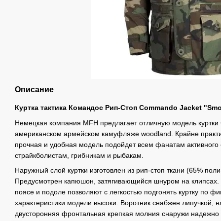
Описание
Куртка тактика Командос Рип-Стоп Commando Jacket "Smoc
Немецкая компания MFH предлагает отличную модель куртки
американском армейском камуфляже woodland. Крайне практ
прочная и удобная модель подойдет всем фанатам активного 
страйкболистам, грибникам и рыбакам.
Наружный слой куртки изготовлен из рип-стоп ткани (65% поли
Предусмотрен капюшон, затягивающийся шнуром на клипсах. 
поясе и подоле позволяют с легкостью подгонять куртку по ф
характеристики модели высоки. Воротник снабжен липучкой, н
двусторонняя фронтальная крепкая молния снаружи надежно