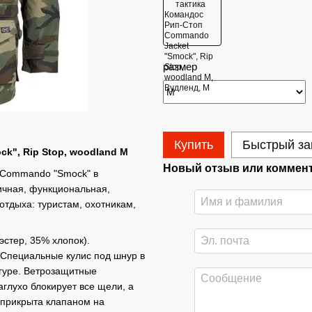
размер
Купить
Быстрый за
k", Rip Stop, woodland M
Новый отзыв или коммен
 Commando "Smock" в
ичная, функциональная,
отдыха: туристам, охотникам,
эстер, 35% хлопок).
Специальные кулис под шнур в
игуре. Ветрозащитные
аглухо блокирует все щели, а
 прикрыта клапаном на