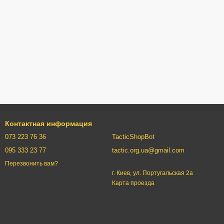
Контактная информация
073 223 76 36
TacticShopBot
095 333 23 77
tactic.org.ua@gmail.com
Перезвонить вам?
г. Киев, ул. Португальская 2а
Карта проезда