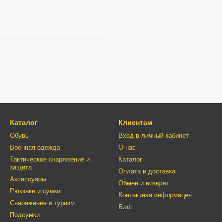
Каталог
Клиентам
Обувь
Вход в личный кабинет
Военная одежда
О нас
Тактическое снаряжение и
Каталог
защита
Оплата и доставка
Аксессуары
Обмен и возврат
Рюкзаки и сумки
Контактная информация
Снаряжение и туризм
Блог
Подсумки