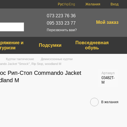
Рус
Укр
Eng
Желания
Вход
073 223 76 36
Мой заказ
095 333 23 77
Перезвонить вам?
ряжение и
Повседневная
Подсумки
туризм
обувь
Куртки тактические
Демисезонные куртки
ndo Jacket "Smock", Rip Stop, woodland M
дос Рип-Стоп Commando Jacket
Артикул
03482T-
dland M
M
В желания