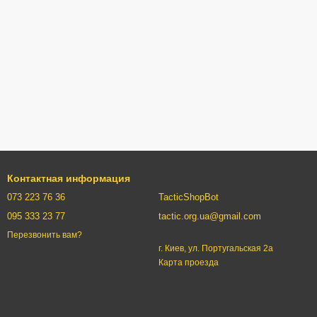
Контактная информация
073 223 76 36
TacticShopBot
095 333 23 77
tactic.org.ua@gmail.com
Перезвонить вам?
г. Киев, ул. Португальская 2а
Карта проезда