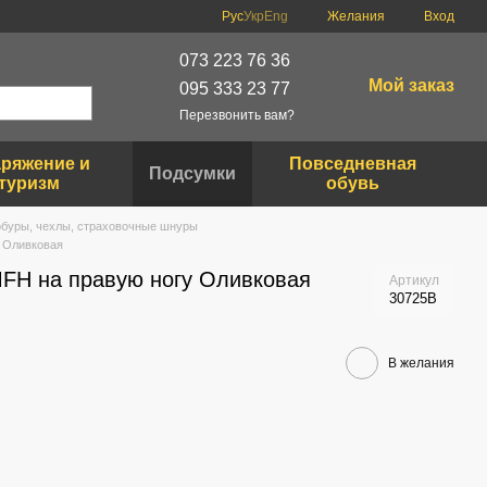
Рус
Укр
Eng
Желания
Вход
073 223 76 36
Мой заказ
095 333 23 77
Перезвонить вам?
ряжение и
Повседневная
Подсумки
туризм
обувь
обуры, чехлы, страховочные шнуры
у Оливковая
FH на правую ногу Оливковая
Артикул
30725B
В желания