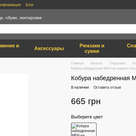
 информация
Блог
е, обуви, экипировке
яжение и
Рюкзаки и
Сна
Аксессуары
сумки
Главная
Каталог
Подсумки
К
Кобура набедренная MFH на правую ног
Кобура набедренная M
В наличии
Оставить отзыв
665 грн
Выберите цвет