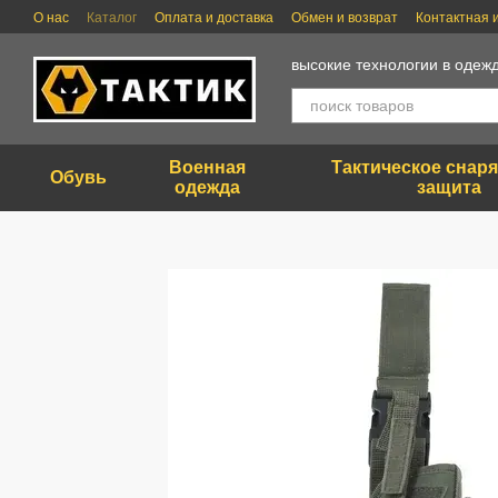
Перейти к основному контенту
О нас
Каталог
Оплата и доставка
Обмен и возврат
Контактная
высокие технологии в одежд
Военная
Тактическое снар
Обувь
одежда
защита