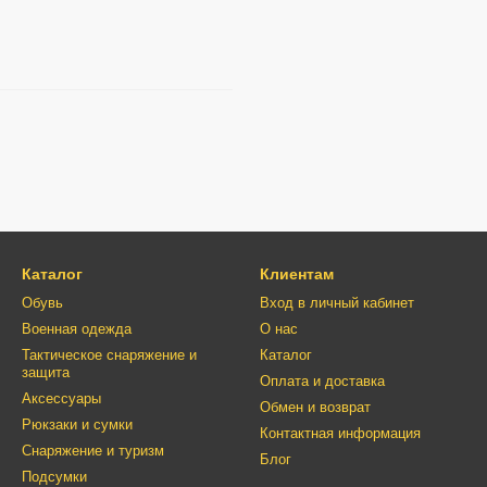
Каталог
Клиентам
Обувь
Вход в личный кабинет
Военная одежда
О нас
Тактическое снаряжение и
Каталог
защита
Оплата и доставка
Аксессуары
Обмен и возврат
Рюкзаки и сумки
Контактная информация
Снаряжение и туризм
Блог
Подсумки