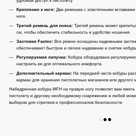
удобный доступ к пистолету.
Крепление к ноге:
Два ремешка с эластичными вставками
ноге.
Третий ремень для пояса:
Третий ремень может крепитьс
см, чтобы обеспечить стабильность и удобство ношения.
Застежки Fastex:
Все ремни оснащены надежными застежк
обеспечивают быстрое и легкое надевание и снятие кобур
Регулируемая липучка:
Кобура оборудована регулируемой
настроить ее для оптимального комфорта.
Дополнительный карман:
На передней части кобуры ра
карман для хранения пистолетных магазинов или другого 
Набедренная кобура MFH на правую ногу позволит вам иметь
пистолету и другому необходимому снаряжению в любой моме
выбором для стрелков и профессионалов безопасности.