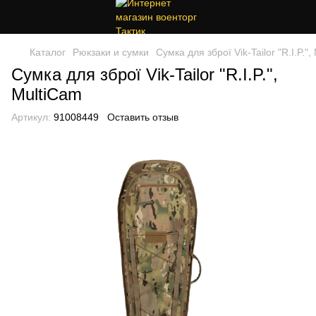
Каталог
Рюкзаки и сумки
Сумка для зброї Vik-Tailor "R.I.P."
Сумка для зброї Vik-Tailor "R.I.P.",
MultiCam
Артикул:
91008449
Оставить отзыв