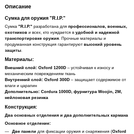
Описание
Сумка для оружия "R.I.P."
Сумка
"R.I.P."
разработана для
профессионалов, военных,
охотников
и всех, кто нуждается в
удобной и надежной
транспортировке оружия
. Прочные материалы и
продуманная конструкция гарантируют
высокий уровень
защиты
.
Материалы:
Внешний слой:
Oxford 1200D
– устойчивая к износу и
механическим повреждениям ткань
Внутренний слой:
Oxford 300D
– защищает содержимое от
влаги и царапин
Дополнительно:
Cordura 1000D, фурнитура Woojin, 2M,
нейлоновая резинка
Конструкция:
Два основных отделения и два дополнительных кармана
Основное отделение:
Две панели
для фиксации оружия и снаряжения (
Oxford