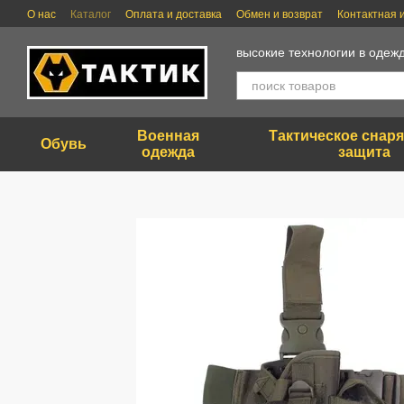
Перейти к основному контенту
О нас
Каталог
Оплата и доставка
Обмен и возврат
Контактная
высокие технологии в одежд
Военная
Тактическое снар
Обувь
одежда
защита