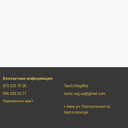
Контактная информация
073 223 76 36
TacticShopBot
095 333 23 77
tactic.org.ua@gmail.com
Перезвонить вам?
г. Киев, ул. Португальская 2а
Карта проезда