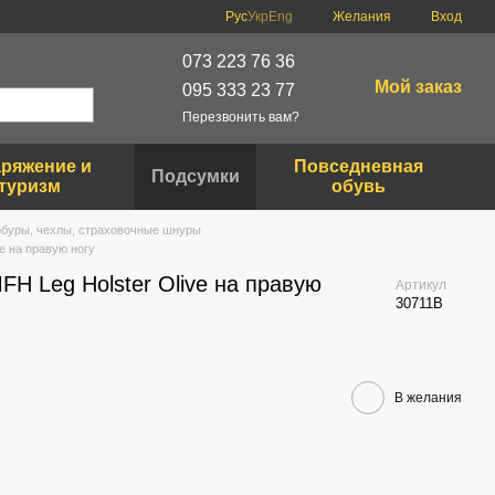
Рус
Укр
Eng
Желания
Вход
073 223 76 36
Мой заказ
095 333 23 77
Перезвонить вам?
ряжение и
Повседневная
Подсумки
туризм
обувь
обуры, чехлы, страховочные шнуры
e на правую ногу
H Leg Holster Olive на правую
Артикул
30711B
В желания