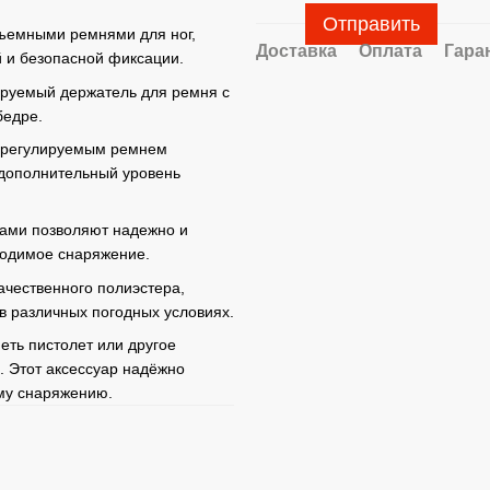
Отправить
ъемными ремнями для ног,
Доставка
Оплата
Гара
й и безопасной фиксации.
руемый держатель для ремня с
бедре.
 регулируемым ремнем
 дополнительный уровень
ами позволяют надежно и
ходимое снаряжение.
ачественного полиэстера,
в различных погодных условиях.
еть пистолет или другое
. Этот аксессуар надёжно
ему снаряжению.