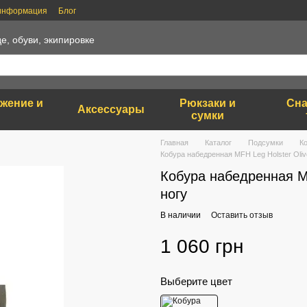
 информация
Блог
е, обуви, экипировке
яжение и
Рюкзаки и
Сна
Аксессуары
сумки
Главная
Каталог
Подсумки
К
Кобура набедренная MFH Leg Holster Oliv
Кобура набедренная MF
ногу
В наличии
Оставить отзыв
1 060 грн
Выберите цвет